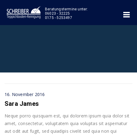
Beratungstermine unter:
06023 - 32225
0175 - 5253497
16. November 2016
Sara James
Neque porro quisquam est, qui dolorem ipsum quia dolor sit
amet, consectetur, voluptatem quia voluptas sit aspernatur
aut odit aut fugit, sed quiadipis civelit sed quia non qui